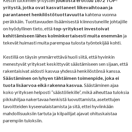
Kestin tutkimien yritysten
joukosta erottuu 1672 TOP-
yritystä, jotka ovat kasvattaneet liikevaihtoaan ja
parantaneet henkilöstötuottavuutta
kahtena vuonna
peräkkäin. Tuottavuuden lisäämisestä kiinnostuneille johtajille
on hyödyllinen tieto, että
top-yritykset investoivat
kehittämiseen lähes kolminkertaisesti muita enemmän
ja
tekevät huimasti muita parempaa tulosta työntekijää kohti.
Kestillä on täysin ymmärrettävä huoli siitä, että hyvinkin
menestyvät yritykset keskittyvät säästämiseen sen sijaan, että
rakentaisivat aidosti kasvua yhdessä henkilöstönsä kanssa.
Säästäminen on lyhyen tähtäimen toimenpide, joka ei
tuota lisäarvoa eikä rakenna kasvua.
Säästäminen ajaa
koko yrityksen helposti ”säästöliekille”, mikä aiheuttaa tuloksia
pikkuhiljaa nakertavaa henkistä luovuttamista, asetettujen
tavoitteiden kyseenalaistamista ja sitä, ettei hyviinkään
mahdollisuuksiin tartuta ja kilpailijat ajavat ohituskaistaa
parempiin tuloksiin.