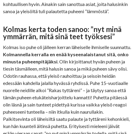
kohtuullisen hyvin. Ainakin sain sanottua asiat, joita halusinkin
sanoa ja yleisöltä tuli palautetta puheeni ”lämmöstä”.
Kolmas kerta toden sanoo: ”nyt minä
ymmärrän, mitä sinä teet työksesi”
Kolmas iso puhe oli jälleen kerran läheiselle ihmiselle suunnattu.
Kolmannella kerralla en enää kyseenalaistanut sitä, onko
minusta puheenpitäjäksi
. Olin kirjoittanut hyvän puheen ja
tiesin täsmälleen, mitä halusin sanoa ja mikä puheen sävy olisi.
Odotin rauhassa, että yleisö rauhoittuu ja seisoin heidän
edessään kahdella jalalla hyvässä ryhdissä. Puhe 15-vuotiaalle
nuorelle neidille alkoi ”Rakas tyttäreni” – ja täytyy sanoa että
tämän puheen etukäteisharjoittelu kannatti! Puhetta pitäessä
olin läsnä ja sain tunteet pidettyä kurissa vaikka yleisö reagoi
puheeseeni tunteella – niin itkulla kuin naurullakin.
Palkitsevinta oli läheisiltä saatu palaute ja tyttäreni kehonkieli,
kun hän kuunteli äitinsä puhetta. Erityisesti mieleeni jäivät
erään vieraan sanat: ”no nyt minä ymmärrän todella, mitä sinä