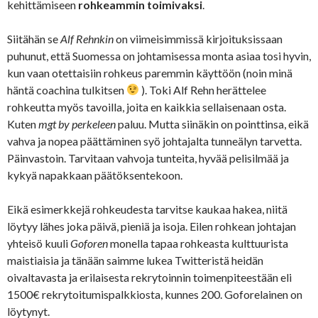
kehittämiseen
rohkeammin toimivaksi
.
Siitähän se
Alf Rehnkin
on viimeisimmissä kirjoituksissaan
puhunut, että Suomessa on johtamisessa monta asiaa tosi hyvin,
kun vaan otettaisiin rohkeus paremmin käyttöön (noin minä
häntä coachina tulkitsen
). Toki Alf Rehn herättelee
rohkeutta myös tavoilla, joita en kaikkia sellaisenaan osta.
Kuten
mgt by perkeleen
paluu. Mutta siinäkin on pointtinsa, eikä
vahva ja nopea päättäminen syö johtajalta tunneälyn tarvetta.
Päinvastoin. Tarvitaan vahvoja tunteita, hyvää pelisilmää ja
kykyä napakkaan päätöksentekoon.
Eikä esimerkkejä rohkeudesta tarvitse kaukaa hakea, niitä
löytyy lähes joka päivä, pieniä ja isoja. Eilen rohkean johtajan
yhteisö kuuli
Goforen
monella tapaa rohkeasta kulttuurista
maistiaisia ja tänään saimme lukea Twitteristä heidän
oivaltavasta ja erilaisesta rekrytoinnin toimenpiteestään eli
1500€ rekrytoitumispalkkiosta, kunnes 200. Goforelainen on
löytynyt.