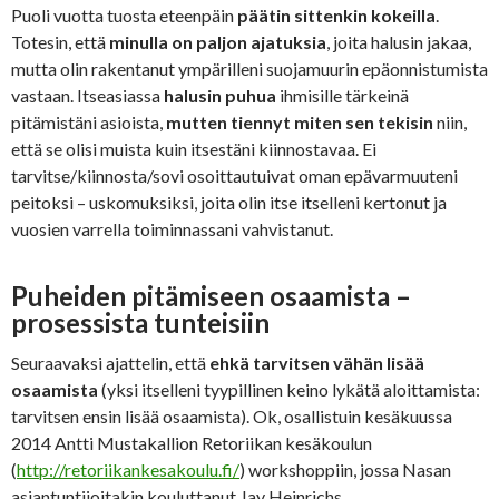
Puoli vuotta tuosta eteenpäin
päätin sittenkin kokeilla
.
Totesin, että
minulla on paljon ajatuksia
, joita halusin jakaa,
mutta olin rakentanut ympärilleni suojamuurin epäonnistumista
vastaan. Itseasiassa
halusin puhua
ihmisille tärkeinä
pitämistäni asioista,
mutten tiennyt miten sen tekisin
niin,
että se olisi muista kuin itsestäni kiinnostavaa. Ei
tarvitse/kiinnosta/sovi osoittautuivat oman epävarmuuteni
peitoksi – uskomuksiksi, joita olin itse itselleni kertonut ja
vuosien varrella toiminnassani vahvistanut.
Puheiden pitämiseen osaamista –
prosessista tunteisiin
Seuraavaksi ajattelin, että
ehkä tarvitsen vähän lisää
osaamista
(yksi itselleni tyypillinen keino lykätä aloittamista:
tarvitsen ensin lisää osaamista). Ok, osallistuin kesäkuussa
2014 Antti Mustakallion Retoriikan kesäkoulun
(
http://retoriikankesakoulu.fi/
) workshoppiin, jossa Nasan
asiantuntijoitakin kouluttanut Jay Heinrichs