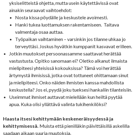
yksiselitteistä ohjetta, mutta usein käytettävissä ovat
ainakin seuraavat vaihtoehdot:
Nosta kissa pöydälle ja keskustele avoimesti.
Hanki tukea luottamuksen rakentamiseen. Taitava
valmentaja osaa auttaa.
Työpaikan vaihtaminen – varsinkin jos tilanne uhkaa jo
terveyttäsi. Joskus hyvätkin kumppanit kasvavat erilleen.
Jotkin muutokset persoonassamme saattavat herättää
vastustusta. Opitko sanomaan ei? Oletko alkanut ilmaista
mielipiteesi yhteisissä kokouksissa? Tämä voi herättää
ärtymystä ihmisissä, jotka ovat tottuneet ohittamaan sinut
ja mielipiteesi. Onko näiden ihmisten kanssa mahdollista
keskustella? Jos ei, pyydä joku tueksesi hankaliin tilanteisiin.
Useimmat ihmiset auttavat mielellään kun heiltä pyytää
apua. Kuka olisi yllättävä valinta tukihenkilöksi?
Haasta itsesi kehittymään keskeneräisyydessä ja
kehittymisessä.
Muista että pienilläkin päivittäisillä askelilla
saadaan aikaan suuria muutoksia.