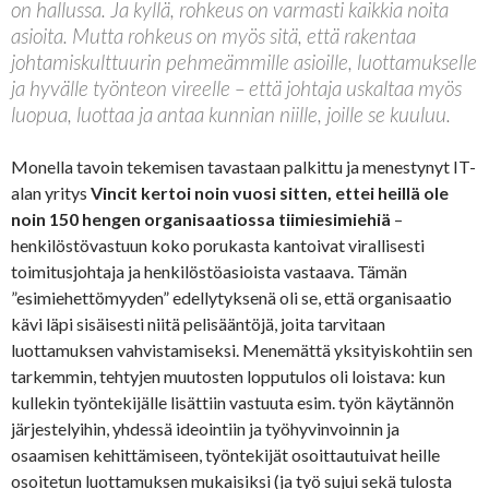
on hallussa. Ja kyllä, rohkeus on varmasti kaikkia noita
asioita. Mutta rohkeus on myös sitä, että rakentaa
johtamiskulttuurin pehmeämmille asioille, luottamukselle
ja hyvälle työnteon vireelle – että johtaja uskaltaa myös
luopua, luottaa ja antaa kunnian niille, joille se kuuluu.
Monella tavoin tekemisen tavastaan palkittu ja menestynyt IT-
alan yritys
Vincit kertoi noin vuosi sitten, ettei heillä ole
noin 150 hengen organisaatiossa tiimiesimiehiä
–
henkilöstövastuun koko porukasta kantoivat virallisesti
toimitusjohtaja ja henkilöstöasioista vastaava. Tämän
”esimiehettömyyden” edellytyksenä oli se, että organisaatio
kävi läpi sisäisesti niitä pelisääntöjä, joita tarvitaan
luottamuksen vahvistamiseksi. Menemättä yksityiskohtiin sen
tarkemmin, tehtyjen muutosten lopputulos oli loistava: kun
kullekin työntekijälle lisättiin vastuuta esim. työn käytännön
järjestelyihin, yhdessä ideointiin ja työhyvinvoinnin ja
osaamisen kehittämiseen, työntekijät osoittautuivat heille
osoitetun luottamuksen mukaisiksi (ja työ sujui sekä tulosta