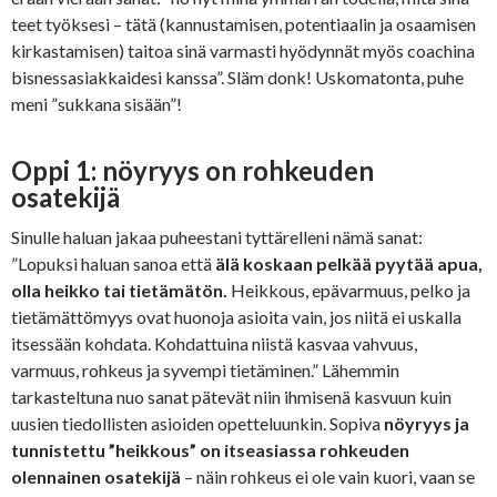
teet työksesi – tätä (kannustamisen, potentiaalin ja osaamisen
kirkastamisen) taitoa sinä varmasti hyödynnät myös coachina
bisnessasiakkaidesi kanssa”. Släm donk! Uskomatonta, puhe
meni ”sukkana sisään”!
Oppi 1: nöyryys on rohkeuden
osatekijä
Sinulle haluan jakaa puheestani tyttärelleni nämä sanat:
”Lopuksi haluan sanoa että
älä koskaan pelkää pyytää apua,
olla heikko tai tietämätön.
Heikkous, epävarmuus, pelko ja
tietämättömyys ovat huonoja asioita vain, jos niitä ei uskalla
itsessään kohdata. Kohdattuina niistä kasvaa vahvuus,
varmuus, rohkeus ja syvempi tietäminen.” Lähemmin
tarkasteltuna nuo sanat pätevät niin ihmisenä kasvuun kuin
uusien tiedollisten asioiden opetteluunkin. Sopiva
nöyryys ja
tunnistettu ”heikkous” on itseasiassa rohkeuden
olennainen osatekijä
– näin rohkeus ei ole vain kuori, vaan se