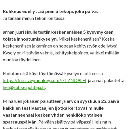
Rohkeus edellyttää pieniä tekoja, joka päivä.
Ja tänään minun tekoni on tässä:
annan juuri sinulle testiin
keskeneräisen 5 kysymyksen
töistä innostumiskyselyn
. Miksi keskeneräisen? Koska
keskeneräisen jakaminen on nopean kehitystyön edellytys!
Kysely on riittävän valmis, kehityskelpoinen, vaikkei millään
muotoa täydellinen.
Ehdotan että käyt täyttämässä kyselyn osoitteessa
https://fi.surveymonkey.com/r/TZND9LH
ja annat palautetta:
heli@rohkeajohtaja.fi
.
Minä luen jokaisen palautteen ja
arvon syyskuun 23.päivä
kaikkien testivastaajien (jotka kertovat minulle
vastanneensa) kesken yhden henkilökohtaisen
sparrauspäivän
. Päivään sisältyy päiväpassi Helsingin
keskustassa sijaitsevaan,
upean dynaamiseen coworking hub