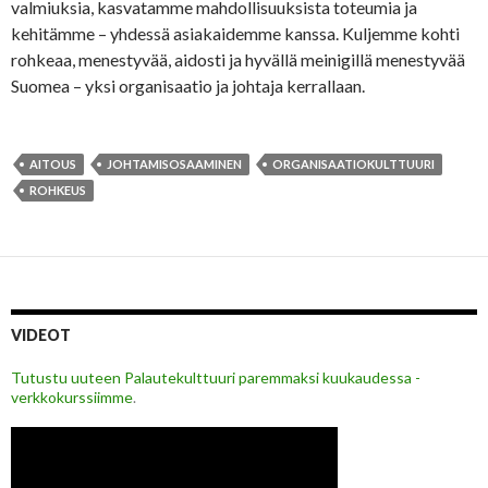
valmiuksia, kasvatamme mahdollisuuksista toteumia ja
kehitämme – yhdessä asiakaidemme kanssa. Kuljemme kohti
rohkeaa, menestyvää, aidosti ja hyvällä meinigillä menestyvää
Suomea – yksi organisaatio ja johtaja kerrallaan.
AITOUS
JOHTAMISOSAAMINEN
ORGANISAATIOKULTTUURI
ROHKEUS
VIDEOT
Tutustu uuteen Palautekulttuuri paremmaksi kuukaudessa -
verkkokurssiimme
.