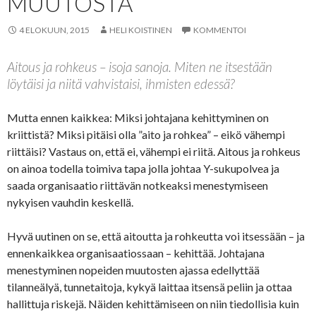
MUUTOSTA
4 ELOKUUN, 2015
HELI KOISTINEN
KOMMENTOI
Aitous ja rohkeus – isoja sanoja. Miten ne itsestään
löytäisi ja niitä vahvistaisi, ihmisten edessä?
Mutta ennen kaikkea: Miksi johtajana kehittyminen on
kriittistä? Miksi pitäisi olla ”aito ja rohkea” – eikö vähempi
riittäisi? Vastaus on, että ei, vähempi ei riitä. Aitous ja rohkeus
on ainoa todella toimiva tapa jolla johtaa Y-sukupolvea ja
saada organisaatio riittävän notkeaksi menestymiseen
nykyisen vauhdin keskellä.
Hyvä uutinen on se, että aitoutta ja rohkeutta voi itsessään – ja
ennenkaikkea organisaatiossaan – kehittää. Johtajana
menestyminen nopeiden muutosten ajassa edellyttää
tilanneälyä, tunnetaitoja, kykyä laittaa itsensä peliin ja ottaa
hallittuja riskejä. Näiden kehittämiseen on niin tiedollisia kuin