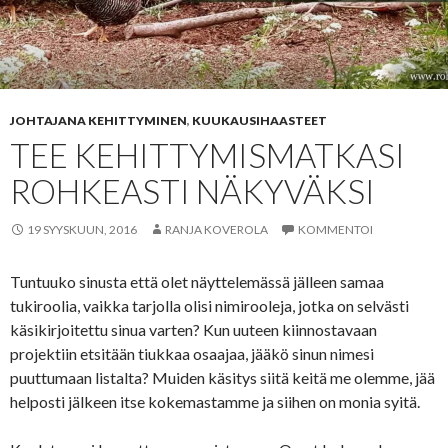
JOHTAJANA KEHITTYMINEN
,
KUUKAUSIHAASTEET
TEE KEHITTYMISMATKASI
ROHKEASTI NÄKYVÄKSI
19 SYYSKUUN, 2016
RANJA KOVEROLA
KOMMENTOI
Tuntuuko sinusta että olet näyttelemässä jälleen samaa
tukiroolia, vaikka tarjolla olisi nimirooleja, jotka on selvästi
käsikirjoitettu sinua varten? Kun uuteen kiinnostavaan
projektiin etsitään tiukkaa osaajaa, jääkö sinun nimesi
puuttumaan listalta? Muiden käsitys siitä keitä me olemme, jää
helposti jälkeen itse kokemastamme ja siihen on monia syitä.