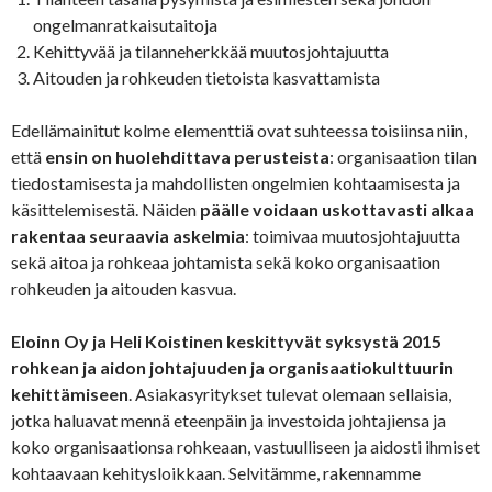
ongelmanratkaisutaitoja
Kehittyvää ja tilanneherkkää muutosjohtajuutta
Aitouden ja rohkeuden tietoista kasvattamista
Edellämainitut kolme elementtiä ovat suhteessa toisiinsa niin,
että
ensin on huolehdittava perusteista
: organisaation tilan
tiedostamisesta ja mahdollisten ongelmien kohtaamisesta ja
käsittelemisestä. Näiden
päälle voidaan uskottavasti alkaa
rakentaa seuraavia askelmia
: toimivaa muutosjohtajuutta
sekä aitoa ja rohkeaa johtamista sekä koko organisaation
rohkeuden ja aitouden kasvua.
Eloinn Oy ja Heli Koistinen keskittyvät syksystä 2015
rohkean ja aidon johtajuuden ja organisaatiokulttuurin
kehittämiseen
. Asiakasyritykset tulevat olemaan sellaisia,
jotka haluavat mennä eteenpäin ja investoida johtajiensa ja
koko organisaationsa rohkeaan, vastuulliseen ja aidosti ihmiset
kohtaavaan kehitysloikkaan. Selvitämme, rakennamme