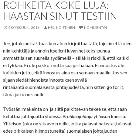
ROHKEITA KOKEILUJA:
HAASTAN SINUT TESTIIN
9 SYYSKUUN, 2016
HELI KOISTINEN
KOMMENTOI
Jee, jotain uutta! Taas kun aloin kirjoittaa tätä, tajusin että olen
niin kehittäjä ja annoin itselleni luvan hetkeksi puhua
ammattilaisen suurella sydämellä – silläkin riskillä, että kaikki
ei tykkää. Ei ole pakko, mutta saa jos haluaa. Ei innostus ole
kaikkien juttu, eikä innostus aina osu samaan maaliin. Jos sen
sijaan siedät hienoista innostuksen syvää
rintaääntä suomalaisesta johtajuudesta, niin sitten go for it,
tämä juttu on sinulle.
Työssäni makeinta on ja siitä palkitsevan tekee se, että saan
kehittää johtajuutta yhdessä
#rohkeajohtaja yhteisön
kanssa.
Yhteisön, joka on siis avoin niille, jotka palavat halusta (tai ovat
edes pikkaisen kiinnostuneita) suomalaisen johtajuuden