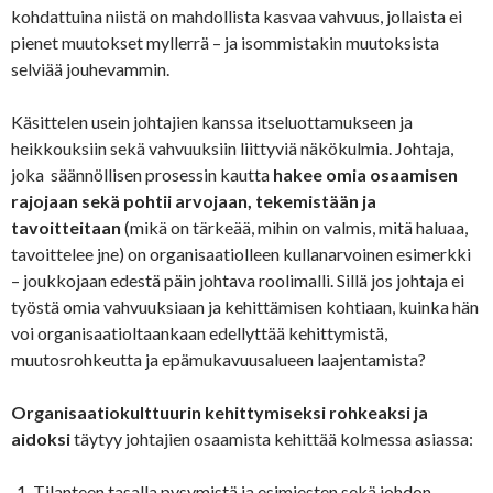
kohdattuina niistä on mahdollista kasvaa vahvuus, jollaista ei
pienet muutokset myllerrä – ja isommistakin muutoksista
selviää jouhevammin.
Käsittelen usein johtajien kanssa itseluottamukseen ja
heikkouksiin sekä vahvuuksiin liittyviä näkökulmia. Johtaja,
joka säännöllisen prosessin kautta
hakee omia osaamisen
rajojaan sekä pohtii arvojaan, tekemistään ja
tavoitteitaan
(mikä on tärkeää, mihin on valmis, mitä haluaa,
tavoittelee jne) on organisaatiolleen kullanarvoinen esimerkki
– joukkojaan edestä päin johtava roolimalli. Sillä jos johtaja ei
työstä omia vahvuuksiaan ja kehittämisen kohtiaan, kuinka hän
voi organisaatioltaankaan edellyttää kehittymistä,
muutosrohkeutta ja epämukavuusalueen laajentamista?
Organisaatiokulttuurin kehittymiseksi rohkeaksi ja
aidoksi
täytyy johtajien osaamista kehittää kolmessa asiassa:
Tilanteen tasalla pysymistä ja esimiesten sekä johdon