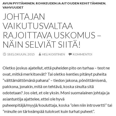
AVUN PYYTÄMINEN
,
ROHKEUDEN JA AITOUDEN KEHITTÄMINEN
,
VAHVUUDET
JOHTAJAN
VAIKUTUSVALTAA
RAJOITTAVA USKOMUS –
NÄIN SELVIÄT SIITÄ!
18 ELOKUUN, 2015
HELI KOISTINEN
KOMMENTOI
Oletko joskus ajatellut, että puheiden pito on turhaa – teot ne
ovat, mitkä merkitsevät? Tai oletko kenties pitänyt puheita
”välttämättömänä pahana” – tiedon jakona, pönöttämisenä,
pakkona, jonakin, mitä on tehtävä, koska sinulta sitä
odotetaan? Jos olet, et ole yksin. Moni suomalainen johtaja ja
asiantuntija ajattelee, ettei ole hyvä
puheenpitäjä/myyjä/kouluttaja, koska ”olen niin introvertti” tai
”minulle on tärkeämpää tulokset kuin turhat puheet”.