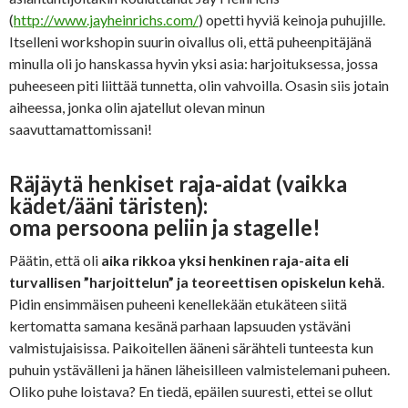
(
http://www.jayheinrichs.com/
) opetti hyviä keinoja puhujille.
Itselleni workshopin suurin oivallus oli, että puheenpitäjänä
minulla oli jo hanskassa hyvin yksi asia: harjoituksessa, jossa
puheeseen piti liittää tunnetta, olin vahvoilla. Osasin siis jotain
aiheessa, jonka olin ajatellut olevan minun
saavuttamattomissani!
Räjäytä henkiset raja-aidat (vaikka
kädet/ääni täristen):
oma persoona peliin ja stagelle!
Päätin, että oli
aika rikkoa yksi henkinen raja-aita eli
turvallisen ”harjoittelun” ja teoreettisen opiskelun kehä
.
Pidin ensimmäisen puheeni kenellekään etukäteen siitä
kertomatta samana kesänä parhaan lapsuuden ystäväni
valmistujaisissa. Paikoitellen ääneni särähteli tunteesta kun
puhuin ystävälleni ja hänen läheisilleen valmistelemani puheen.
Oliko puhe loistava? En tiedä, epäilen suuresti, ettei se ollut