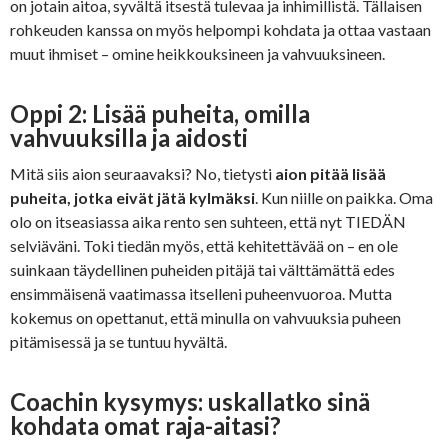
on jotain aitoa, syvältä itsestä tulevaa ja inhimillistä. Tällaisen
rohkeuden kanssa on myös helpompi kohdata ja ottaa vastaan
muut ihmiset – omine heikkouksineen ja vahvuuksineen.
Oppi 2: Lisää puheita, omilla
vahvuuksilla ja aidosti
Mitä siis aion seuraavaksi? No, tietysti
aion pitää lisää
puheita, jotka eivät jätä kylmäksi
. Kun niille on paikka. Oma
olo on itseasiassa aika rento sen suhteen, että nyt TIEDÄN
selviäväni. Toki tiedän myös, että kehitettävää on – en ole
suinkaan täydellinen puheiden pitäjä tai välttämättä edes
ensimmäisenä vaatimassa itselleni puheenvuoroa. Mutta
kokemus on opettanut, että minulla on vahvuuksia puheen
pitämisessä ja se tuntuu hyvältä.
Coachin kysymys: uskallatko sinä
kohdata omat raja-aitasi?