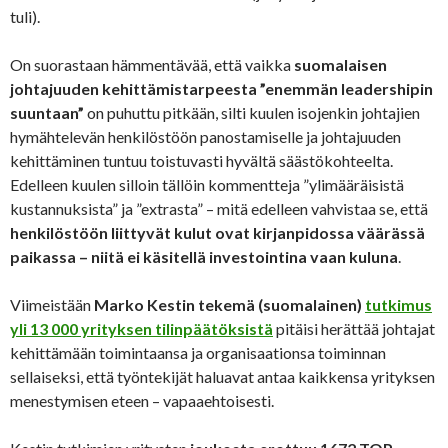
tuli).
On suorastaan hämmentävää, että vaikka
suomalaisen
johtajuuden kehittämistarpeesta ”enemmän leadershipin
suuntaan”
on puhuttu pitkään, silti kuulen isojenkin johtajien
hymähtelevän henkilöstöön panostamiselle ja johtajuuden
kehittäminen tuntuu toistuvasti hyvältä säästökohteelta.
Edelleen kuulen silloin tällöin kommentteja ”ylimääräisistä
kustannuksista” ja ”extrasta” – mitä edelleen vahvistaa se, että
henkilöstöön liittyvät kulut ovat kirjanpidossa väärässä
paikassa – niitä ei käsitellä investointina vaan kuluna
.
Viimeistään
Marko Kestin tekemä (suomalainen)
tutkimus
yli 13 000 yrityksen tilinpäätöksistä
pitäisi herättää johtajat
kehittämään toimintaansa ja organisaationsa toiminnan
sellaiseksi, että työntekijät haluavat antaa kaikkensa yrityksen
menestymisen eteen – vapaaehtoisesti.