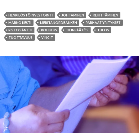
HENKILÖSTÖINVESTOINTI
JOHTAMINEN
KEHITTÄMINEN
MARKO KESTI
MERITANORDBANKEN
PARHAAT YRITYKSET
RISTO SÄNTTI
ROHKEUS
TILINPÄÄTÖS
TULOS
TUOTTAVUUS
VINCIT