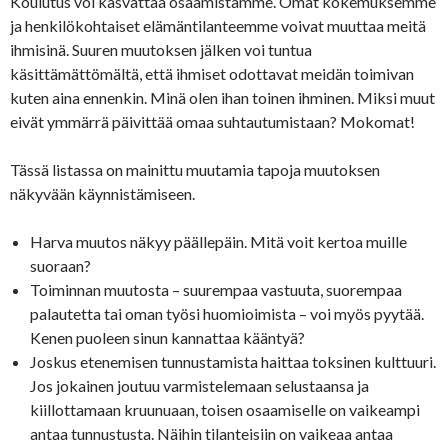
Koulutus voi kasvattaa osaamistamme. Omat kokemuksemme
ja henkilökohtaiset elämäntilanteemme voivat muuttaa meitä
ihmisinä. Suuren muutoksen jälken voi tuntua
käsittämättömältä, että ihmiset odottavat meidän toimivan
kuten aina ennenkin. Minä olen ihan toinen ihminen. Miksi muut
eivät ymmärrä päivittää omaa suhtautumistaan? Mokomat!
Tässä listassa on mainittu muutamia tapoja muutoksen
näkyvään käynnistämiseen.
Harva muutos näkyy päällepäin. Mitä voit kertoa muille
suoraan?
Toiminnan muutosta – suurempaa vastuuta, suorempaa
palautetta tai oman työsi huomioimista – voi myös pyytää.
Kenen puoleen sinun kannattaa kääntyä?
Joskus etenemisen tunnustamista haittaa toksinen kulttuuri.
Jos jokainen joutuu varmistelemaan selustaansa ja
kiillottamaan kruunuaan, toisen osaamiselle on vaikeampi
antaa tunnustusta. Näihin tilanteisiin on vaikeaa antaa