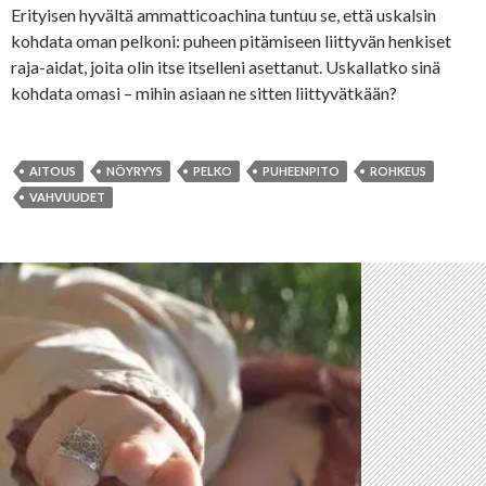
Erityisen hyvältä ammatticoachina tuntuu se, että uskalsin
kohdata oman pelkoni: puheen pitämiseen liittyvän henkiset
raja-aidat, joita olin itse itselleni asettanut. Uskallatko sinä
kohdata omasi – mihin asiaan ne sitten liittyvätkään?
AITOUS
NÖYRYYS
PELKO
PUHEENPITO
ROHKEUS
VAHVUUDET