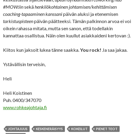
#MOW:iin
sekä
henkilökohtainen johtamisen/kehittämisen
coaching-tapaaminen kanssani
päivän aluksi ja etenemisen
tarkistuspisteen
päivän päätteeksi. Tämän palkinnon arvoa ei voi
oikein rahassa mitata, mutta sen sanon, että todellakin
kannattaa osallistua. Näin olen kuullut asiakkaideni kertovan :).
Kiitos kun jaksoit lukea tänne saakka.
You rock!
Ja saa jakaa.
Ystävällisin terveisin,
Heli
Heli Koistinen
Puh. 0400/347070
www.rohkeajohtaja.fi
JOHTAJUUS
KESKENERÄISYYS
KOKEILUT
PIENET TEOT