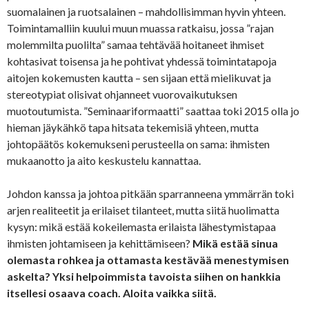
suomalainen ja ruotsalainen – mahdollisimman hyvin yhteen.
Toimintamalliin kuului muun muassa ratkaisu, jossa ”rajan
molemmilta puolilta” samaa tehtävää hoitaneet ihmiset
kohtasivat toisensa ja he pohtivat yhdessä toimintatapoja
aitojen kokemusten kautta – sen sijaan että mielikuvat ja
stereotypiat olisivat ohjanneet vuorovaikutuksen
muotoutumista. ”Seminaariformaatti” saattaa toki 2015 olla jo
hieman jäykähkö tapa hitsata tekemisiä yhteen, mutta
johtopäätös kokemukseni perusteella on sama: ihmisten
mukaanotto ja aito keskustelu kannattaa.
Johdon kanssa ja johtoa pitkään sparranneena ymmärrän toki
arjen realiteetit ja erilaiset tilanteet, mutta siitä huolimatta
kysyn: mikä estää kokeilemasta erilaista lähestymistapaa
ihmisten johtamiseen ja kehittämiseen?
Mikä estää sinua
olemasta rohkea ja ottamasta kestävää menestymisen
askelta? Yksi helpoimmista tavoista siihen on hankkia
itsellesi osaava coach. Aloita vaikka siitä.