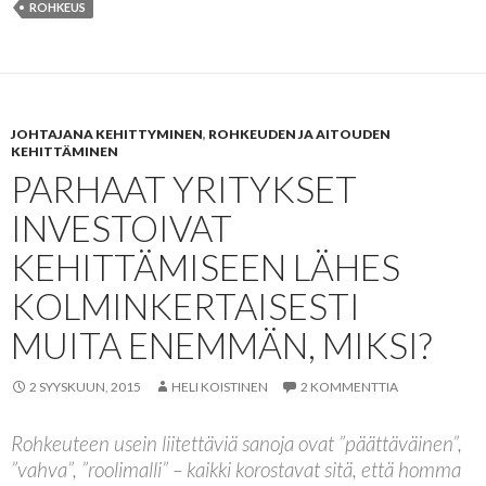
ROHKEUS
JOHTAJANA KEHITTYMINEN
,
ROHKEUDEN JA AITOUDEN
KEHITTÄMINEN
PARHAAT YRITYKSET
INVESTOIVAT
KEHITTÄMISEEN LÄHES
KOLMINKERTAISESTI
MUITA ENEMMÄN, MIKSI?
2 SYYSKUUN, 2015
HELI KOISTINEN
2 KOMMENTTIA
Rohkeuteen usein liitettäviä sanoja ovat ”päättäväinen”,
”vahva”, ”roolimalli” – kaikki korostavat sitä, että homma