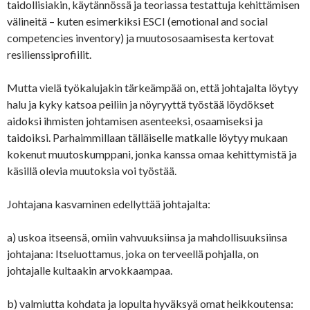
taidollisiakin, käytännössä ja teoriassa testattuja kehittämisen
välineitä – kuten esimerkiksi ESCI (emotional and social
competencies inventory) ja muutososaamisesta kertovat
resilienssiprofiilit.
Mutta vielä työkalujakin tärkeämpää on, että johtajalta löytyy
halu ja kyky katsoa peiliin ja nöyryyttä työstää löydökset
aidoksi ihmisten johtamisen asenteeksi, osaamiseksi ja
taidoiksi. Parhaimmillaan tälläiselle matkalle löytyy mukaan
kokenut muutoskumppani, jonka kanssa omaa kehittymistä ja
käsillä olevia muutoksia voi työstää.
Johtajana kasvaminen edellyttää johtajalta:
a) uskoa itseensä, omiin vahvuuksiinsa ja mahdollisuuksiinsa
johtajana: Itseluottamus, joka on terveellä pohjalla, on
johtajalle kultaakin arvokkaampaa.
b) valmiutta kohdata ja lopulta hyväksyä omat heikkoutensa: