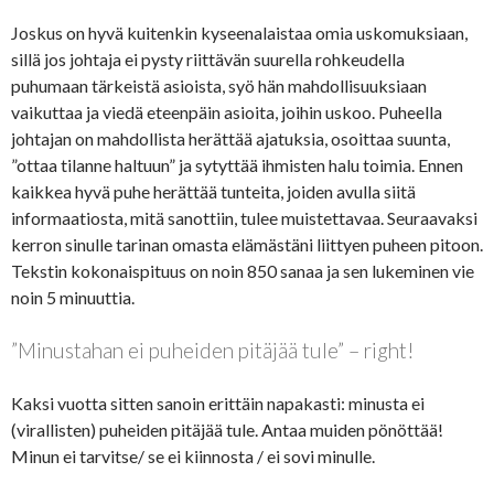
Joskus on hyvä kuitenkin kyseenalaistaa omia uskomuksiaan,
sillä jos johtaja ei pysty riittävän suurella rohkeudella
puhumaan tärkeistä asioista, syö hän mahdollisuuksiaan
vaikuttaa ja viedä eteenpäin asioita, joihin uskoo. Puheella
johtajan on mahdollista herättää ajatuksia, osoittaa suunta,
”ottaa tilanne haltuun” ja sytyttää ihmisten halu toimia. Ennen
kaikkea hyvä puhe herättää tunteita, joiden avulla siitä
informaatiosta, mitä sanottiin, tulee muistettavaa. Seuraavaksi
kerron sinulle tarinan omasta elämästäni liittyen puheen pitoon.
Tekstin kokonaispituus on noin 850 sanaa ja sen lukeminen vie
noin 5 minuuttia.
”Minustahan ei puheiden pitäjää tule” – right!
Kaksi vuotta sitten sanoin erittäin napakasti: minusta ei
(virallisten) puheiden pitäjää tule. Antaa muiden pönöttää!
Minun ei tarvitse/ se ei kiinnosta / ei sovi minulle.