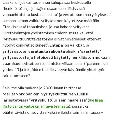
Lisäksi on joskus todella surkuhupaisaa keskustella
”henkilöstöön ja johtajien osaamiseen liittyvistä
vapaaehtoisista kustannuksista” ja verrata summaa yrityksessä
samaan aikaan vaikka yritysostoon käytettyyn määrään.
Etenkin niissä tapauksissa, joissa kahden yrityksen
liiketoimintojen yhdistäminen epäonnistuu siksi, että
”yrityskulttuurit/tavat toimia olivat niin erilaiset, etteivät
hyödyt konkretisoituneet”.
Entäpä jos vaikka 5%
yritysostoon varatuista rahoista olisikin ”säästetty”
yritysostosta ja tietoisesti käytetty henkilöstön mukaan
saamiseen
, yhteiseen osaamisten viilaamiseen (”paremmiksi
yhdessä”) ja tekijöiden tasolle vietyyn käytännön yhteistyön
rakentamiseen?
Sain itse olla mukana jo 2000-luvun taitteessa
MeritaNordbankenin yrityskulttuurien tueksi
järjestetyissä ”yrityskulttuuriseminaareissa”
(
lue lisää
Risto Säntin väitöskirjan tiivistelmästä
), joissa yksi
päätehtävistä oli sovittaa kaksi erilaista toiminnan tapaa –