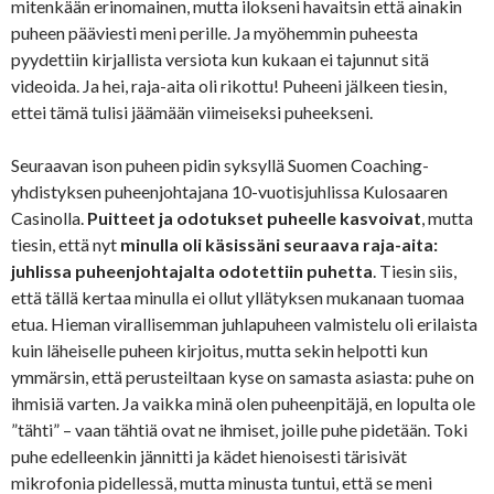
mitenkään erinomainen, mutta ilokseni havaitsin että ainakin
puheen pääviesti meni perille. Ja myöhemmin puheesta
pyydettiin kirjallista versiota kun kukaan ei tajunnut sitä
videoida. Ja hei, raja-aita oli rikottu! Puheeni jälkeen tiesin,
ettei tämä tulisi jäämään viimeiseksi puheekseni.
Seuraavan ison puheen pidin syksyllä Suomen Coaching-
yhdistyksen puheenjohtajana 10-vuotisjuhlissa Kulosaaren
Casinolla.
Puitteet ja odotukset puheelle kasvoivat
, mutta
tiesin, että nyt
minulla oli käsissäni seuraava raja-aita:
juhlissa puheenjohtajalta odotettiin puhetta
. Tiesin siis,
että tällä kertaa minulla ei ollut yllätyksen mukanaan tuomaa
etua. Hieman virallisemman juhlapuheen valmistelu oli erilaista
kuin läheiselle puheen kirjoitus, mutta sekin helpotti kun
ymmärsin, että perusteiltaan kyse on samasta asiasta: puhe on
ihmisiä varten. Ja vaikka minä olen puheenpitäjä, en lopulta ole
”tähti” – vaan tähtiä ovat ne ihmiset, joille puhe pidetään. Toki
puhe edelleenkin jännitti ja kädet hienoisesti tärisivät
mikrofonia pidellessä, mutta minusta tuntui, että se meni