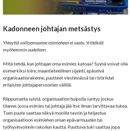
Kadonneen johtajan metsästys
Yhteyttä valitsemaanne esimieheen ei saatu. Yrittäkää
myöhemmin uudelleen.
Mitä tehdä, kun johtajan oma esimies katoaa? Syynä voivat olla
esimerkiksi kiire, maantieteellinen sijainti, epäselvä
organisaatiorakenne, puutteet viestinnässä tai ristiriidat
erilaisten johtajapersoonien välillä.
Riippumatta syistä, organisaation huipulla syntyy joskus
tilanne, jossa esimies tai johtaja jää itse ilman tarvittavaa tukea.
Tuen puute saattaa näkyä monilla tavoin ja heijastua
organisaatioon esimiehen oman epävarmuuden tai
työhyvinvoinnin rakoilun kautta. Puuttuva tuki saattaa jopa