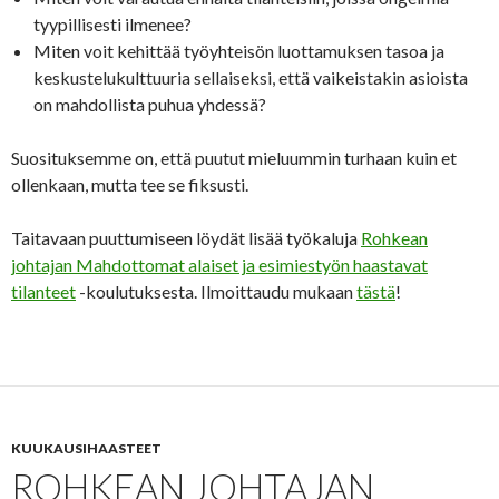
tyypillisesti ilmenee?
Miten voit kehittää työyhteisön luottamuksen tasoa ja
keskustelukulttuuria sellaiseksi, että vaikeistakin asioista
on mahdollista puhua yhdessä?
Suosituksemme on, että puutut mieluummin turhaan kuin et
ollenkaan, mutta tee se fiksusti.
Taitavaan puuttumiseen löydät lisää työkaluja
Rohkean
johtajan Mahdottomat alaiset ja esimiestyön haastavat
tilanteet
-koulutuksesta. Ilmoittaudu mukaan
tästä
!
KUUKAUSIHAASTEET
ROHKEAN JOHTAJAN