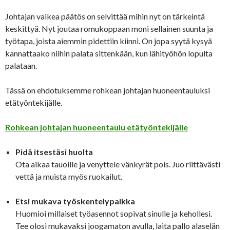
Johtajan vaikea päätös on selvittää mihin nyt on tärkeintä
keskittyä. Nyt joutaa romukoppaan moni sellainen suunta ja
työtapa, joista aiemmin pidettiin kiinni. On jopa syytä kysyä
kannattaako niihin palata sittenkään, kun lähityöhön lopulta
palataan.
Tässä on ehdotuksemme rohkean johtajan huoneentauluksi
etätyöntekijälle.
Rohkean johtajan huoneentaulu etätyöntekijälle
Pidä itsestäsi huolta
Ota aikaa tauoille ja venyttele vänkyrät pois. Juo riittävästi
vettä ja muista myös ruokailut.
Etsi mukava työskentelypaikka
Huomioi millaiset työasennot sopivat sinulle ja kehollesi.
Tee olosi mukavaksi joogamaton avulla, laita pallo alaselän