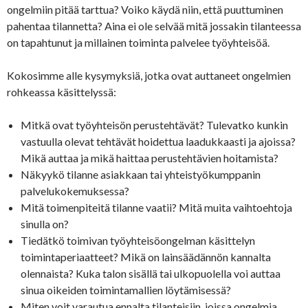
ongelmiin pitää tarttua? Voiko käydä niin, että puuttuminen
pahentaa tilannetta? Aina ei ole selvää mitä jossakin tilanteessa
on tapahtunut ja millainen toiminta palvelee työyhteisöä.
Kokosimme alle kysymyksiä, jotka ovat auttaneet ongelmien
rohkeassa käsittelyssä:
Mitkä ovat työyhteisön perustehtävät? Tulevatko kunkin
vastuulla olevat tehtävät hoidettua laadukkaasti ja ajoissa?
Mikä auttaa ja mikä haittaa perustehtävien hoitamista?
Näkyykö tilanne asiakkaan tai yhteistyökumppanin
palvelukokemuksessa?
Mitä toimenpiteitä tilanne vaatii? Mitä muita vaihtoehtoja
sinulla on?
Tiedätkö toimivan työyhteisöongelman käsittelyn
toimintaperiaatteet? Mikä on lainsäädännön kannalta
olennaista? Kuka talon sisällä tai ulkopuolella voi auttaa
sinua oikeiden toimintamallien löytämisessä?
Miten voit varautua ennalta tilanteisiin, joissa ongelmia