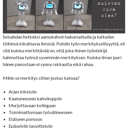
Seisahdan hetkeksi aamukahvin hakumatkalla ja tutkailen
töihinsä kiiruhtavia ihmisiä. Pohdin työn merkityksellisyyttä, eli
sitä kuinka merkittävää on, että joka ikinen työntekijä
hahmottaa työnsä syvemmän merkityksen. Kuinka ilman juuri
hänen panostaan ei synny rakkautta eikä rahaa.
Mihin se merkitys sitten joskus katoaa?
Arjen kiireisiin
Kaatuneeseen kahvikuppiin
Murjottavaan kollegaan
Toimimattomaan työvälineeseen
Etäiseen pomoon
Epäselviin tavoitteisiin