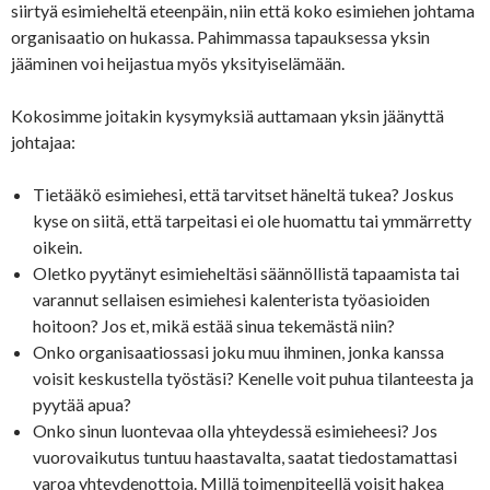
siirtyä esimieheltä eteenpäin, niin että koko esimiehen johtama
organisaatio on hukassa. Pahimmassa tapauksessa yksin
jääminen voi heijastua myös yksityiselämään.
Kokosimme joitakin kysymyksiä auttamaan yksin jäänyttä
johtajaa:
Tietääkö esimiehesi, että tarvitset häneltä tukea? Joskus
kyse on siitä, että tarpeitasi ei ole huomattu tai ymmärretty
oikein.
Oletko pyytänyt esimieheltäsi säännöllistä tapaamista tai
varannut sellaisen esimiehesi kalenterista työasioiden
hoitoon? Jos et, mikä estää sinua tekemästä niin?
Onko organisaatiossasi joku muu ihminen, jonka kanssa
voisit keskustella työstäsi? Kenelle voit puhua tilanteesta ja
pyytää apua?
Onko sinun luontevaa olla yhteydessä esimieheesi? Jos
vuorovaikutus tuntuu haastavalta, saatat tiedostamattasi
varoa yhteydenottoja. Millä toimenpiteellä voisit hakea