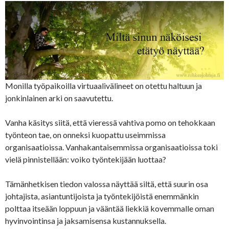
Monilla työpaikoilla virtuaalivälineet on otettu haltuun ja
jonkinlainen arki on saavutettu.
Vanha käsitys siitä, että vieressä vahtiva pomo on tehokkaan
työnteon tae, on onneksi kuopattu useimmissa
organisaatioissa. Vanhakantaisemmissa organisaatioissa toki
vielä pinnistellään: voiko työntekijään luottaa?
Tämänhetkisen tiedon valossa näyttää siltä, että suurin osa
johtajista, asiantuntijoista ja työntekijöistä enemmänkin
polttaa itseään loppuun ja vääntää liekkiä kovemmalle oman
hyvinvointinsa ja jaksamisensa kustannuksella.