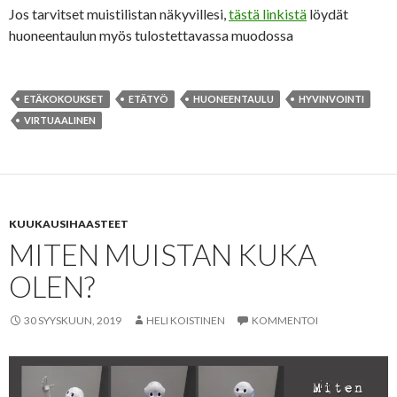
Jos tarvitset muistilistan näkyvillesi,
tästä linkistä
löydät
huoneentaulun myös tulostettavassa muodossa
ETÄKOKOUKSET
ETÄTYÖ
HUONEENTAULU
HYVINVOINTI
VIRTUAALINEN
KUUKAUSIHAASTEET
MITEN MUISTAN KUKA
OLEN?
30 SYYSKUUN, 2019
HELI KOISTINEN
KOMMENTOI