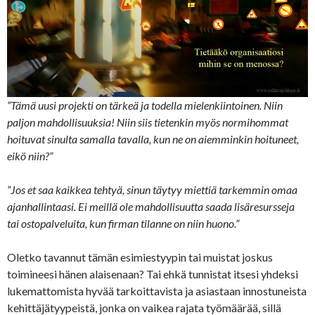
”Tämä uusi projekti on tärkeä ja todella mielenkiintoinen. Niin
paljon mahdollisuuksia! Niin siis tietenkin myös normihommat
hoituvat sinulta samalla tavalla, kun ne on aiemminkin hoituneet,
eikö niin?”
”Jos et saa kaikkea tehtyä, sinun täytyy miettiä tarkemmin omaa
ajanhallintaasi. Ei meillä ole mahdollisuutta saada lisäresursseja
tai ostopalveluita, kun firman tilanne on niin huono.”
Oletko tavannut tämän esimiestyypin tai muistat joskus
toimineesi hänen alaisenaan? Tai ehkä tunnistat itsesi yhdeksi
lukemattomista hyvää tarkoittavista ja asiastaan innostuneista
kehittäjätyypeistä, jonka on vaikea rajata työmäärää, sillä