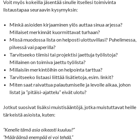
Voit myös kokeilla jäsentää sinulle itsellesi toimivinta
listaustapaa seuraavin kysymyksin:
Minkä asioiden kirjaaminen ylös auttaa sinua arjessa?
Millaiset merkinnät kuormittavat turhaan?
Missä muodossa lista on helposti ulottuvillasi? Puhelimessa,
pilvessä vai paperilla?
Tarvitseeko tiimisi tai projektisi jaettuja työlistoja?
Millainen on toimiva jaettu työlista?
Millaisiin merkintöihin on helpointa tarttua?
Tarvitseeko listaasi liittää lisätietoja, esim. linkit?
Miten saat raivattua palautumiselle ja levolle aikaa, johon
listat ja ”pitäisi-ajattelu” eivät ulotu?
Jotkut suosivat lisäksi muistisääntöjä, jotka muistuttavat heille
tärkeistä asioista, kuten:
”Kenelle tämä asia oikeasti kuuluu?”
”Määräänsä enempää ei voi tehdä.”