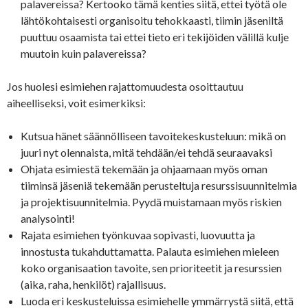
palavereissa? Kertooko tämä kenties siitä, ettei työtä ole
lähtökohtaisesti organisoitu tehokkaasti, tiimin jäseniltä
puuttuu osaamista tai ettei tieto eri tekijöiden välillä kulje
muutoin kuin palavereissa?
Jos huolesi esimiehen rajattomuudesta osoittautuu
aiheelliseksi, voit esimerkiksi:
Kutsua hänet säännölliseen tavoitekeskusteluun: mikä on
juuri nyt olennaista, mitä tehdään/ei tehdä seuraavaksi
Ohjata esimiestä tekemään ja ohjaamaan myös oman
tiiminsä jäseniä tekemään perusteltuja resurssisuunnitelmia
ja projektisuunnitelmia. Pyydä muistamaan myös riskien
analysointi!
Rajata esimiehen työnkuvaa sopivasti, luovuutta ja
innostusta tukahduttamatta. Palauta esimiehen mieleen
koko organisaation tavoite, sen prioriteetit ja resurssien
(aika, raha, henkilöt) rajallisuus.
Luoda eri keskusteluissa esimiehelle ymmärrystä siitä, että