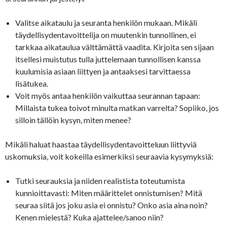
Valitse aikataulu ja seuranta henkilön mukaan. Mikäli
täydellisydentavoittelija on muutenkin tunnollinen, ei
tarkkaa aikataulua välttämättä vaadita. Kirjoita sen sijaan
itsellesi muistutus tulla juttelemaan tunnollisen kanssa
kuulumisia asiaan liittyen ja antaaksesi tarvittaessa
lisätukea.
Voit myös antaa henkilön vaikuttaa seurannan tapaan:
Millaista tukea toivot minulta matkan varrelta? Sopiiko, jos
silloin tällöin kysyn, miten menee?
Mikäli haluat haastaa täydellisydentavoitteluun liittyviä
uskomuksia, voit kokeilla esimerkiksi seuraavia kysymyksiä:
Tutki seurauksia ja niiden realistista toteutumista
kunnioittavasti: Miten määrittelet onnistumisen? Mitä
seuraa siitä jos joku asia ei onnistu? Onko asia aina noin?
Kenen mielestä? Kuka ajattelee/sanoo niin?