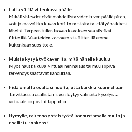
Laita välillä videokuva päälle
Mikäli yhteydet eivät mahdollista videokuvan päällä pitoa,
voit jakaa vaikka kuvan koti-toimistolta tai etätyöpaikkasi
läheltä. Tarpeen tullen luovan kaaoksen saa siistiksi
filtterillä. Vaatteiden korvaamista filtterillä emme
kuitenkaan suosittele.
Muista kysyä työkaverilta, mitä hänelle kuuluu
Myös hauska kuva, virtuaalinen halaus tai muu sopiva
tervehdys saattavat ilahduttaa.
Pidä omalta osaltasi huolta, että kaikkia kuunnellaan
Tarvittaessa osallistamiseen löytyy välineitä kyselyistä
virtuaalisiin post-it lappuihin.
Hymyile, rakenna yhteistyötä kannustamalla muita ja
osallistu rohkeasti