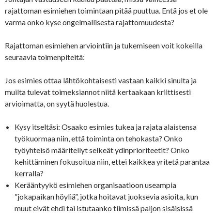
rajattoman esimiehen toimintaan pitää puuttua. Entä jos et ole
varma onko kyse ongelmallisesta rajattomuudesta?
Rajattoman esimiehen arviointiin ja tukemiseen voit kokeilla
seuraavia toimenpiteitä:
Jos esimies ottaa lähtökohtaisesti vastaan kaikki sinulta ja
muilta tulevat toimeksiannot niitä kertaakaan kriittisesti
arvioimatta, on syytä huolestua.
Kysy itseltäsi: Osaako esimies tukea ja rajata alaistensa
työkuormaa niin, että toiminta on tehokasta? Onko
työyhteisö määritellyt selkeät ydinprioriteetit? Onko
kehittäminen fokusoitua niin, ettei kaikkea yritetä parantaa
kerralla?
Kerääntyykö esimiehen organisaatioon useampia
”jokapaikan höyliä”, jotka hoitavat juoksevia asioita, kun
muut eivät ehdi tai istutaanko tiimissä paljon sisäisissä