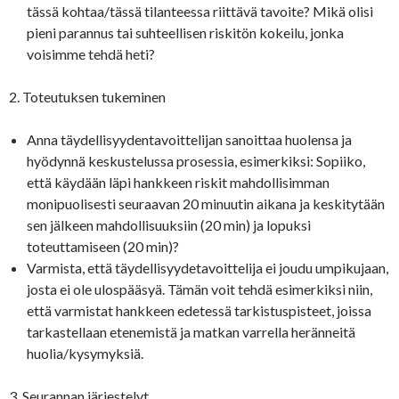
tässä kohtaa/tässä tilanteessa riittävä tavoite? Mikä olisi
pieni parannus tai suhteellisen riskitön kokeilu, jonka
voisimme tehdä heti?
2. Toteutuksen tukeminen
Anna täydellisyydentavoittelijan sanoittaa huolensa ja
hyödynnä keskustelussa prosessia, esimerkiksi: Sopiiko,
että käydään läpi hankkeen riskit mahdollisimman
monipuolisesti seuraavan 20 minuutin aikana ja keskitytään
sen jälkeen mahdollisuuksiin (20 min) ja lopuksi
toteuttamiseen (20 min)?
Varmista, että täydellisyydetavoittelija ei joudu umpikujaan,
josta ei ole ulospääsyä. Tämän voit tehdä esimerkiksi niin,
että varmistat hankkeen edetessä tarkistuspisteet, joissa
tarkastellaan etenemistä ja matkan varrella heränneitä
huolia/kysymyksiä.
3. Seurannan järjestelyt