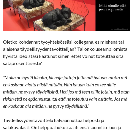
Oletko kohdannut työyhteisössäsi kollegana, esimiehenä tai
alaisena täydellisyydentavoittelijan? Tai onko useampi omista
hyvistä ideoistasi kaatunut siihen, ettet voinut toteuttaa sitä
sataprosenttisesti?
”Mulla on hyviä ideoita, hienoja juttuja joita mä haluan, mutta mä
en koskaan aloita niistä mitään. Niin kauan kuin en tee niille
mitään, ne pysyy täydellisinä. Heti jos mä teen niille jotain, mä otan
riskin että ne epäonnistuu tai että ne toteutuu vain osittain. Jos mä
en koskaan ala mitään, ne pysyy täydellisinä.”
Täydellisyydentavoittelu halvaannuttaa helposti ja
salakavalasti. On helppoa hukuttaa itsensä suunnitteluun ja