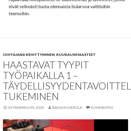
eivät selkeästi tuota olennaista lisäarvoa valittuihin
teemoihin.
JOHTAJANA KEHITTYMINEN
,
KUUKAUSIHAASTEET
HAASTAVAT TYYPIT
TYÖPAIKALLA 1 –
TÄYDELLISYYDENTAVOITTEL
TUKEMINEN
30 TAMMIKUUN, 2019
RANJA KOVEROLA
KOMMENTOI