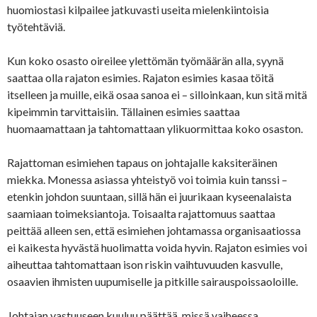
huomiostasi kilpailee jatkuvasti useita mielenkiintoisia
työtehtäviä.
Kun koko osasto oireilee ylettömän työmäärän alla, syynä
saattaa olla rajaton esimies. Rajaton esimies kasaa töitä
itselleen ja muille, eikä osaa sanoa ei – silloinkaan, kun sitä mitä
kipeimmin tarvittaisiin. Tällainen esimies saattaa
huomaamattaan ja tahtomattaan ylikuormittaa koko osaston.
Rajattoman esimiehen tapaus on johtajalle kaksiteräinen
miekka. Monessa asiassa yhteistyö voi toimia kuin tanssi –
etenkin johdon suuntaan, sillä hän ei juurikaan kyseenalaista
saamiaan toimeksiantoja. Toisaalta rajattomuus saattaa
peittää alleen sen, että esimiehen johtamassa organisaatiossa
ei kaikesta hyvästä huolimatta voida hyvin. Rajaton esimies voi
aiheuttaa tahtomattaan ison riskin vaihtuvuuden kasvulle,
osaavien ihmisten uupumiselle ja pitkille sairauspoissaoloille.
Johtajan vastuuseen kuuluu päättää, missä vaiheessa