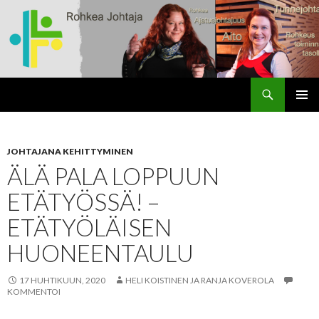
Haku
rohkeajohtaja.fi
SIIRRY
ENSISIJ
SISÄLTÖÖN
VALIKK
JOHTAJANA KEHITTYMINEN
ÄLÄ PALA LOPPUUN
ETÄTYÖSSÄ! –
ETÄTYÖLÄISEN
HUONEENTAULU
17 HUHTIKUUN, 2020
HELI KOISTINEN JA RANJA KOVEROLA
KOMMENTOI