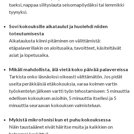
tueksi, nappaa silityslauta seisomapöydäksi tai lemmikki
tyynyksi.
Sovi kokouksille aikataulut ja huolehdi niiden
toteutumisesta
Aikataulusta kiinni pitäminen on välittämistä:
etäpalaverillakin on aloitusaika, tavoitteet, käsiteltävät
asiat ja lopetusaika.
Mikäli mahdollista, älä vietä koko päivää palavereissa
Tarkista onko läsnäolosi oikeasti välttämätön. Jos pidät
useita peräkkäisiä etäkokouksia, varaa kolmen vartin
työskentelyn jälkeen vartti työn tehostamiseen: 5 minuuttia
edellisen kokouksen asioihin, 5 minuuttia itsellesi ja 5
minuuttia seuraavan kokouksen valmisteluun.
Mykistä mikrofonisi kun et puhu kokouksessa
Näin taustaäänet eivät häiritse muita ja kaikkien on
helpompi keskittyä.