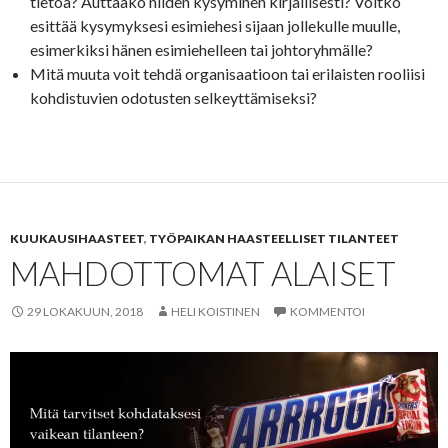
tietoa? Auttaako niiden kysyminen kirjallisesti? Voitko
esittää kysymyksesi esimiehesi sijaan jollekulle muulle,
esimerkiksi hänen esimiehelleen tai johtoryhmälle?
Mitä muuta voit tehdä organisaatioon tai erilaisten rooliisi
kohdistuvien odotusten selkeyttämiseksi?
KUUKAUSIHAASTEET
,
TYÖPAIKAN HAASTEELLISET TILANTEET
MAHDOTTOMAT ALAISET
29 LOKAKUUN, 2018
HELI KOISTINEN
KOMMENTOI