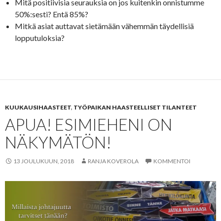
Mitä positiivisia seurauksia on jos kuitenkin onnistumme
50%:sesti? Entä 85%?
Mitkä asiat auttavat sietämään vähemmän täydellisiä
lopputuloksia?
KUUKAUSIHAASTEET
,
TYÖPAIKAN HAASTEELLISET TILANTEET
APUA! ESIMIEHENI ON
NÄKYMÄTÖN!
13 JOULUKUUN, 2018
RANJA KOVEROLA
KOMMENTOI