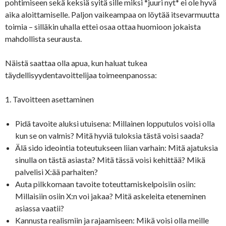
pohtimiseen sekä keksiä syitä sille miksi *juuri nyt* ei ole hyvä
aika aloittamiselle. Paljon vaikeampaa on löytää itsevarmuutta
toimia – silläkin uhalla ettei osaa ottaa huomioon jokaista
mahdollista seurausta.
Näistä saattaa olla apua, kun haluat tukea
täydellisyydentavoittelijaa toimeenpanossa:
1. Tavoitteen asettaminen
Pidä tavoite aluksi utuisena: Millainen lopputulos voisi olla
kun se on valmis? Mitä hyviä tuloksia tästä voisi saada?
Älä sido ideointia toteutukseen liian varhain: Mitä ajatuksia
sinulla on tästä asiasta? Mitä tässä voisi kehittää? Mikä
palvelisi X:ää parhaiten?
Auta pilkkomaan tavoite toteuttamiskelpoisiin osiin:
Millaisiin osiin X:n voi jakaa? Mitä askeleita eteneminen
asiassa vaatii?
Kannusta realismiin ja rajaamiseen: Mikä voisi olla meille