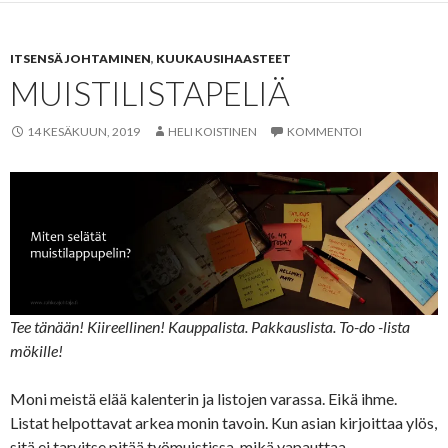
ITSENSÄ JOHTAMINEN
,
KUUKAUSIHAASTEET
MUISTILISTAPELIÄ
14 KESÄKUUN, 2019
HELI KOISTINEN
KOMMENTOI
Tee tänään! Kiireellinen! Kauppalista. Pakkauslista. To-do -lista
mökille!
Moni meistä elää kalenterin ja listojen varassa. Eikä ihme.
Listat helpottavat arkea monin tavoin. Kun asian kirjoittaa ylös,
sitä ei tarvitse pitää työmuistissa, mikä vapauttaa