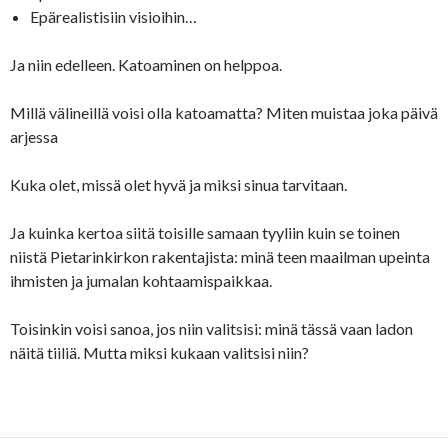
Epärealistisiin visioihin…
Ja niin edelleen. Katoaminen on helppoa.
Millä välineillä voisi olla katoamatta? Miten muistaa joka päivä
arjessa
Kuka olet, missä olet hyvä ja miksi sinua tarvitaan.
Ja kuinka kertoa siitä toisille samaan tyyliin kuin se toinen
niistä Pietarinkirkon rakentajista: minä teen maailman upeinta
ihmisten ja jumalan kohtaamispaikkaa.
Toisinkin voisi sanoa, jos niin valitsisi: minä tässä vaan ladon
näitä tiiliä. Mutta miksi kukaan valitsisi niin?