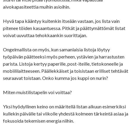
aivokapasiteettia muihin asioihin.
Hyvä tapa kääntyy kuitenkin itseään vastaan, jos lista vain
pitenee töiden kasaantuessa. Pitkät ja päättymättömät listat
voivat uuvuttaa tehokkaankin suorittajan.
Ongelmallista on myös, kun samanlaisia listoja löytyy
työpäivän päätteeksi myös perheen, ystävien ja harrastusten
parista. Listoja kertyy paperille, post-iteille, tietokoneelle ja
mobiililaitteeseen. Päällekkäiset ja toisistaan erilliset tehtävät
seuraavat toistaan. Onko kumma jos kuppi on nurin?
Miten muistilistapelin voi voittaa?
Yksi hyödyllinen keino on määritellä listan alkuun esimerkiksi
kullekin päivälle tai viikolle yhdestä kolmeen tärkeintä asiaa ja
fokusoida tekemisen energia niihin.