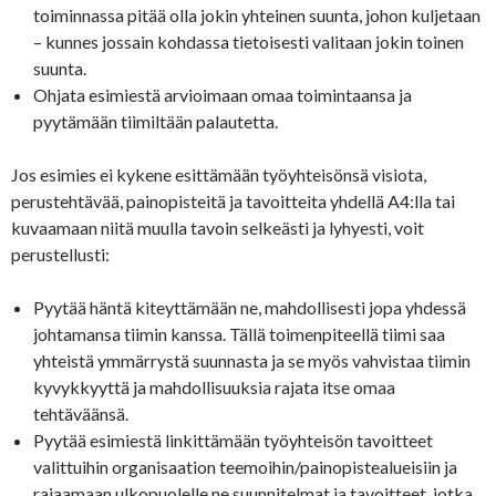
toiminnassa pitää olla jokin yhteinen suunta, johon kuljetaan
– kunnes jossain kohdassa tietoisesti valitaan jokin toinen
suunta.
Ohjata esimiestä arvioimaan omaa toimintaansa ja
pyytämään tiimiltään palautetta.
Jos esimies ei kykene esittämään työyhteisönsä visiota,
perustehtävää, painopisteitä ja tavoitteita yhdellä A4:lla tai
kuvaamaan niitä muulla tavoin selkeästi ja lyhyesti, voit
perustellusti:
Pyytää häntä kiteyttämään ne, mahdollisesti jopa yhdessä
johtamansa tiimin kanssa. Tällä toimenpiteellä tiimi saa
yhteistä ymmärrystä suunnasta ja se myös vahvistaa tiimin
kyvykkyyttä ja mahdollisuuksia rajata itse omaa
tehtäväänsä.
Pyytää esimiestä linkittämään työyhteisön tavoitteet
valittuihin organisaation teemoihin/painopistealueisiin ja
rajaamaan ulkopuolelle ne suunnitelmat ja tavoitteet, jotka