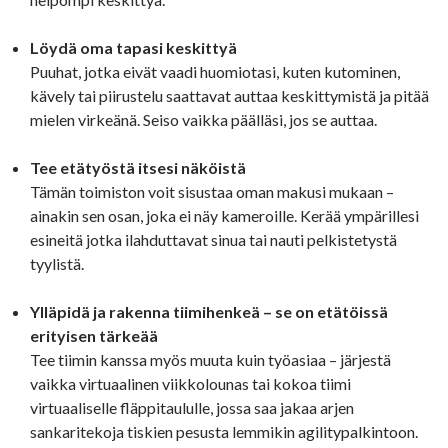
Löydä oma tapasi keskittyä
Puuhat, jotka eivät vaadi huomiotasi, kuten kutominen,
kävely tai piirustelu saattavat auttaa keskittymistä ja pitää
mielen virkeänä. Seiso vaikka päälläsi, jos se auttaa.
Tee etätyöstä itsesi näköistä
Tämän toimiston voit sisustaa oman makusi mukaan –
ainakin sen osan, joka ei näy kameroille. Kerää ympärillesi
esineitä jotka ilahduttavat sinua tai nauti pelkistetystä
tyylistä.
Ylläpidä ja rakenna tiimihenkeä – se on etätöissä
erityisen tärkeää
Tee tiimin kanssa myös muuta kuin työasiaa – järjestä
vaikka virtuaalinen viikkolounas tai kokoa tiimi
virtuaaliselle fläppitaululle, jossa saa jakaa arjen
sankaritekoja tiskien pesusta lemmikin agilitypalkintoon.