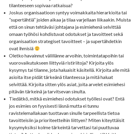
tilanteeseen sopivaa ratkaisua?
Joskus organisaatioon syntyy voimakkaita hierarkioita tai
”supertähtiä” joiden aikaa ja tilaa varjellaan liikaakin. Muista
että on sinun tehtäväsi johtajana ja esimiehenä selvittää
omaan työhösi kohdistuvat odotukset ja tavoitteet sekä
organisaation strategiset tavoitteet – ja supertähdetkin
ovat ihmisiä
Oletko havainnut välillänne arvoihin, toimintatapoihin tai
vuorovaikutukseen liittyviä ristiriitoja? Kirjoita ylös
kysymys tai tilanne, jota haluaisit käsitellä. Kirjoita alle mitä
asioita itse pidät tärkeänä tilanteessa ja mitä haluat
selvittää. Kirjoita sitten ylös asiat, joita arvelet esimiehesi
pitävän tärkeinä ja tarvitsevan sinulta.
Tiedätkö, mitkä esimiehesi odotukset työllesi ovat? Entä
jos esimies on fyysisesti läsnä mutta ei tunnu
ravistelemallakaan tuottavan sinulle tarpeellista tietoa
tavoitteisiin ja prioriteetteihin liittyen? Miten kiteyttäisit
kysymyksiksi kolme tärkeintä tarvettasi tai puuttuvaa