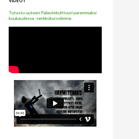
VIDEOT
Tutustu uuteen Palautekulttuuri paremmaksi
kuukaudessa -verkkokurssiimme
.