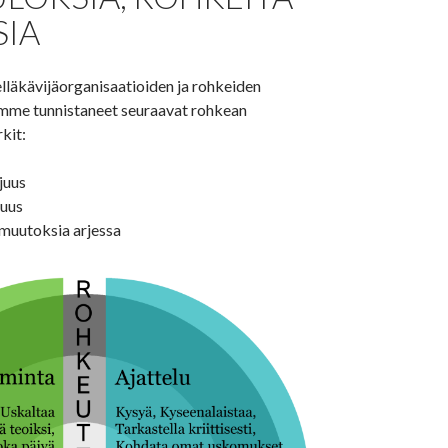
IA
läkävijäorganisaatioiden ja rohkeiden
emme tunnistaneet seuraavat rohkean
kit:
juus
juus
muutoksia arjessa