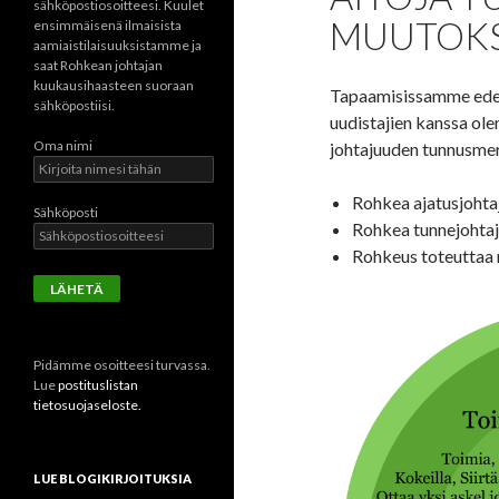
sähköpostiosoitteesi. Kuulet
MUUTOKS
ensimmäisenä ilmaisista
aamiaistilaisuuksistamme ja
saat Rohkean johtajan
kuukausihaasteen suoraan
Tapaamisissamme edel
sähköpostiisi.
uudistajien kanssa ol
Oma nimi
johtajuuden tunnusmer
Rohkea ajatusjohta
Sähköposti
Rohkea tunnejohta
Rohkeus toteuttaa 
Pidämme osoitteesi turvassa.
Lue
postituslistan
tietosuojaseloste.
LUE BLOGIKIRJOITUKSIA