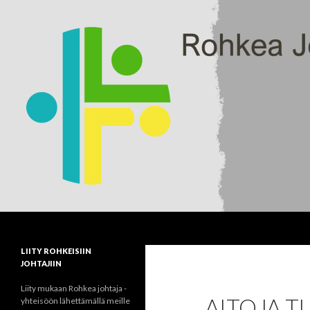
Haku
rohkeajohtaja.fi
LIITY ROHKEISIIN
JOHTAJIIN
Liity mukaan Rohkea johtaja -
AITOJA T
yhteisöön lähettämällä meille