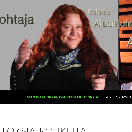
SIIRRY SISÄLTÖÖN
AITOJA TULOKSIA, ROHKEITA MUUTOKSIA
VERKKOKURSSIT
ULOKSIA, ROHKEITA