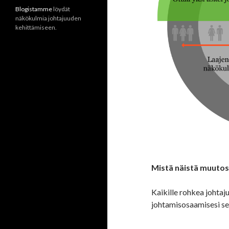
Blogistamme
löydät
näkökulmia johtajuuden
kehittämiseen.
Mistä näistä muutos 
Kaikille rohkea johtaju
johtamisosaamisesi seu