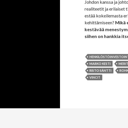
Johdon kanssa ja joht
realiteetit ja erilaiset
estää kokeilemasta eri
kehittämiseen?
Mikä 
kestävää menestymis
siihen on hankkia its
HENKILÖSTÖINVESTOIN
MARKO KESTI
MERI
RISTO SÄNTTI
ROHK
VINCIT