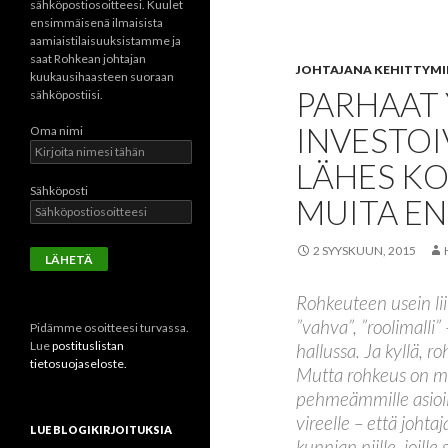
sähköpostiosoitteesi. Kuulet
ensimmäisenä ilmaisista
aamiaistilaisuuksistamme ja
saat Rohkean johtajan
JOHTAJANA KEHITTYM
kuukausihaasteen suoraan
PARHAAT 
sähköpostiisi.
INVESTOI
Oma nimi
LÄHES KO
Sähköposti
MUITA EN
2 SYYSKUUN, 2015
Rohkeuteen usein lii
”vahva”, ”roolimalli”
Pidämme osoitteesi turvassa.
Lue
postituslistan
hallussa. Ja kyllä, r
tietosuojaseloste.
Mutta rohkeus on my
pehmeämmille asioill
vireelle – että johta
LUE BLOGIKIRJOITUKSIA
kunnian niille, joille