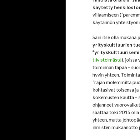
käytetty henkilöst
viilaamiseen (”paremmi
käytännön yhteistyön
Sain itse olla mukana 
yrityskulttuurien tue
”yrityskulttuurisem
tiivistelmästä
), joissa
toiminnan tapaa – suo
hyvin yhteen. Toiminta
”rajan molemmilta puo
kohtasivat toisensa ja
kokemusten kautta – se
ohjanneet vuorovaiku
saattaa toki 2015 olla
yhteen, mutta johtopä
ihmisten mukaanotto j