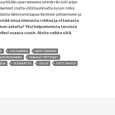
oa pitkään sparranneena ymmärrän toki arjen
 tilanteet, mutta siitä huolimatta kysyn: mikä
laista lähestymistapaa ihmisten johtamiseen ja
estää sinua olemasta rohkea ja ottamasta
en askelta? Yksi helpoimmista tavoista
ellesi osaava coach. Aloita vaikka siitä.
TI
JOHTAMINEN
KEHITTÄMINEN
TANORDBANKEN
PARHAAT YRITYKSET
EUS
TILINPÄÄTÖS
TULOS
TUOTTAVUUS