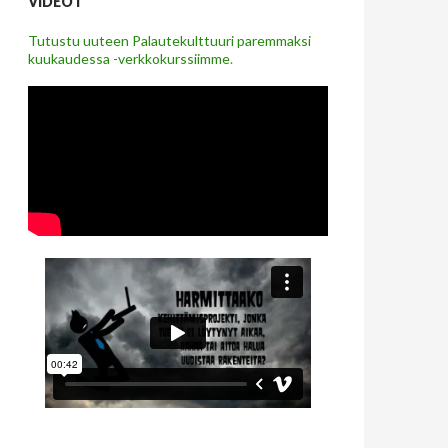
VIDEOT
Tutustu uuteen Palautekulttuuri paremmaksi
kuukaudessa -verkkokurssiimme
.