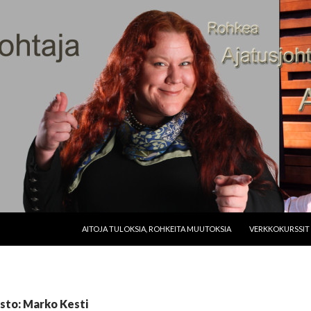
SIIRRY SISÄLTÖÖN
AITOJA TULOKSIA, ROHKEITA MUUTOKSIA
VERKKOKURSSIT
sto: Marko Kesti