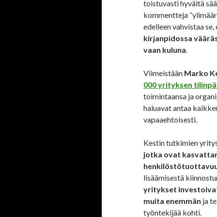
toistuvasti hyvältä sää
kommentteja ”ylimääräi
edelleen vahvistaa se,
kirjanpidossa vääräss
vaan kuluna
.
Viimeistään
Marko Ke
000 yrityksen tilinp
toimintaansa ja organi
haluavat antaa kaikke
vapaaehtoisesti.
Kestin tutkimien yrit
jotka ovat kasvattan
henkilöstötuottavu
lisäämisestä kiinnostun
yritykset investoiva
muita enemmän
ja t
työntekijää kohti.