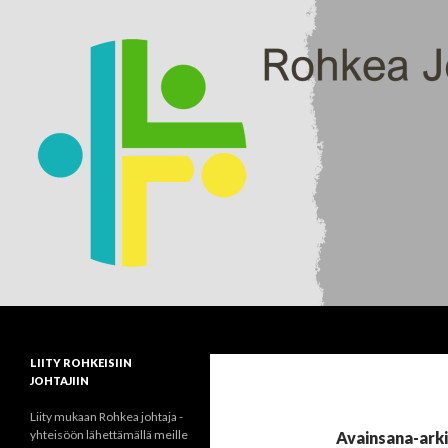
Haku
rohkeajohtaja.fi
LIITY ROHKEISIIN
JOHTAJIIN
Liity mukaan Rohkea johtaja -
yhteisöön lähettämällä meille
Avainsana-arki