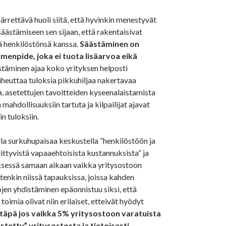
ärrettävä huoli siitä, että hyvinkin menestyvät
säästämiseen sen sijaan, että rakentaisivat
ä henkilöstönsä kanssa.
Säästäminen on
menpide, joka ei tuota lisäarvoa eikä
täminen ajaa koko yrityksen helposti
aiheuttaa tuloksia pikkuhiljaa nakertavaa
, asetettujen tavoitteiden kyseenalaistamista
n mahdollisuuksiin tartuta ja kilpailijat ajavat
n tuloksiin.
lla surkuhupaisaa keskustella ”henkilöstöön ja
iittyvistä vapaaehtoisista kustannuksista” ja
sessä samaan aikaan vaikka yritysostoon
enkin niissä tapauksissa, joissa kahden
ojen yhdistäminen epäonnistuu siksi, että
toimia olivat niin erilaiset, etteivät hyödyt
täpä jos vaikka 5% yritysostoon varatuista
ästetty” yritysostosta ja tietoisesti