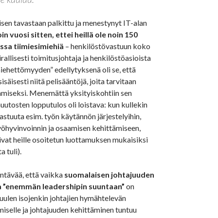
sen tavastaan palkittu ja menestynyt IT-alan
in vuosi sitten, ettei heillä ole noin 150
ssa tiimiesimiehiä
– henkilöstövastuun koko
allisesti toimitusjohtaja ja henkilöstöasioista
iehettömyyden” edellytyksenä oli se, että
isäisesti niitä pelisääntöjä, joita tarvitaan
miseksi. Menemättä yksityiskohtiin sen
utosten lopputulos oli loistava: kun kullekin
 vastuuta esim. työn käytännön järjestelyihin,
työhyvinvoinnin ja osaamisen kehittämiseen,
ivat heille osoitetun luottamuksen mukaisiksi
a tuli).
tävää, että vaikka
suomalaisen johtajuuden
 ”enemmän leadershipin suuntaan”
on
 kuulen isojenkin johtajien hymähtelevän
iselle ja johtajuuden kehittäminen tuntuu