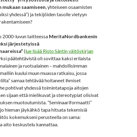
ön mukaan saamiseen
, yhteiseen osaamisten
ksi yhdessä”) ja tekijöiden tasolle vietyyn
 rakentamiseen?
jo 2000-luvun taitteessa
MeritaNordbankenin
ksi järjestetyissä
inaareissa”
(
lue lisää Risto Säntin väitöskirjan
 yksi päätehtävistä oli sovittaa kaksi erilaista
malainen ja ruotsalainen – mahdollisimman
malliin kuului muun muassa ratkaisu, jossa
lilta” samaa tehtävää hoitaneet ihmiset
 he pohtivat yhdessä toimintatapoja aitojen
n sijaan että mielikuvat ja stereotypiat olisivat
tuksen muotoutumista. ”Seminaariformaatti”
 jo hieman jäykähkö tapa hitsata tekemisiä
ätös kokemukseni perusteella on sama:
a aito keskustelu kannattaa.