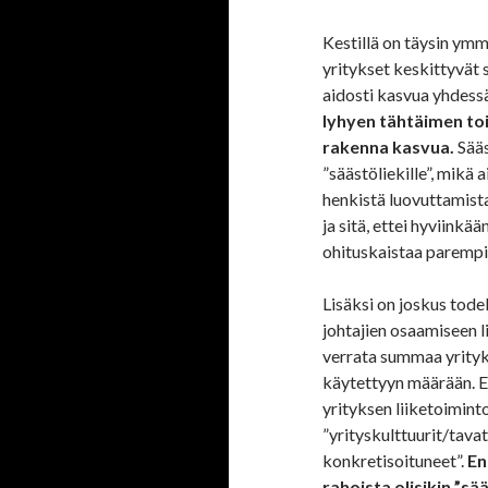
Kestillä on täysin ymm
yritykset keskittyvät 
aidosti kasvua yhdess
lyhyen tähtäimen toi
rakenna kasvua.
Sääs
”säästöliekille”, mikä 
henkistä luovuttamista
ja sitä, ettei hyviinkää
ohituskaistaa parempii
Lisäksi on joskus tode
johtajien osaamiseen l
verrata summaa yrityk
käytettyyn määrään. Et
yrityksen liiketoimint
”yrityskulttuurit/tavat 
konkretisoituneet”.
En
rahoista olisikin ”sä