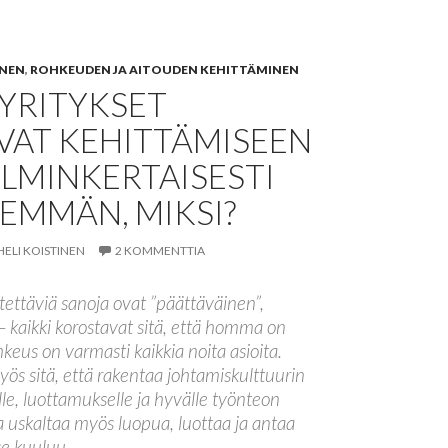
INEN
,
ROHKEUDEN JA AITOUDEN KEHITTÄMINEN
YRITYKSET
VAT KEHITTÄMISEEN
LMINKERTAISESTI
EMMÄN, MIKSI?
HELI KOISTINEN
2 KOMMENTTIA
tettäviä sanoja ovat ”päättäväinen”,
 – kaikki korostavat sitä, että homma on
ohkeus on varmasti kaikkia noita asioita.
ös sitä, että rakentaa johtamiskulttuurin
e, luottamukselle ja hyvälle työnteon
ja uskaltaa myös luopua, luottaa ja antaa
 se kuuluu.