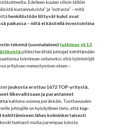
stökohteelta. Edelleen kuulen silloin tällöin
sistä kustannuksista” ja ”extrasta” – mitä
 että
henkilöstöön liittyvät kulut ovat
ä paikassa – niitä ei käsitellä investointina
stin tekemä (suomalainen)
tutkimus yli 13
äätöksistä
pitäisi herättää johtajat kehittämään
saationsa toiminnan sellaiseksi, että työntekijät
nsa yrityksen menestymisen eteen –
ysten
joukosta erottuu 1672 TOP-yritystä,
eet liikevaihtoaan ja parantaneet
utta
kahtena vuonna peräkkäin. Tuottavuuden
eille johtajille on hyödyllinen tieto, että
top-
t kehittämiseen lähes kolminkertaisesti
ekevät huimasti muita parempaa tulosta