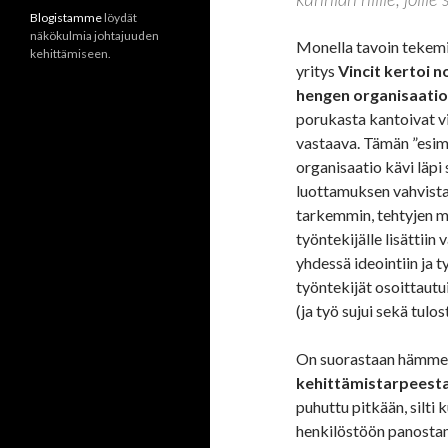
Blogistamme
löydät
näkökulmia johtajuuden
Monella tavoin tekemi
kehittämiseen.
yritys
Vincit kertoi no
hengen organisaatio
porukasta kantoivat vir
vastaava. Tämän ”esim
organisaatio kävi läpi s
luottamuksen vahvista
tarkemmin, tehtyjen mu
työntekijälle lisättiin
yhdessä ideointiin ja 
työntekijät osoittautu
(ja työ sujui sekä tulost
On suorastaan hämmen
kehittämistarpeesta
puhuttu pitkään, silti
henkilöstöön panostam